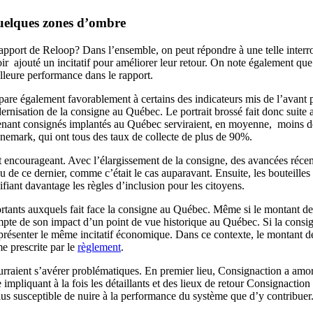
quelques zones d’ombre
rapport de Reloop? Dans l’ensemble, on peut répondre à une telle interr
ir ajouté un incitatif pour améliorer leur retour. On note également q
illeure performance dans le rapport.
mpare également favorablement à certains des indicateurs mis de l’avant
isation de la consigne au Québec. Le portrait brossé fait donc suite a
ontenant consignés implantés au Québec serviraient, en moyenne, moins 
nemark, qui ont tous des taux de collecte de plus de 90%.
ncourageant. Avec l’élargissement de la consigne, des avancées récente
u de ce dernier, comme c’était le cas auparavant. Ensuite, les bouteille
ifiant davantage les règles d’inclusion pour les citoyens.
mportants auxquels fait face la consigne au Québec. Même si le montant 
ompte de son impact d’un point de vue historique au Québec. Si la consig
résenter le même incitatif économique. Dans ce contexte, le montant de
e prescrite par le
règlement
.
pourraient s’avérer problématiques. En premier lieu, Consignaction a amo
impliquant à la fois les détaillants et des lieux de retour Consignacti
lus susceptible de nuire à la performance du système que d’y contribuer