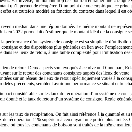
levés. À l’inverse, un montant trop bas pourrait entraîner une « fatigue »
ntant qu’il permet de récupérer. D’un point de vue empirique, ce prin
ffet est toutefois modéré en fonction du contexte dans lequel il est obs
 du revenu médian dans une région donnée. Le même montant ne représent
nis en 2022 permettait d’estimer que le montant idéal de la consigne se si
a performance d’un système de consigne est sa simplicité d’utilisation et
e consigne et des dispositions plus générales en lien avec l’emplacement
 dans les lieux de retour, à une faible complexité pour l’utilisation des
 un lieu de retour. Deux aspects sont évoqués à ce niveau. D’une part, Re
nt sur le retour des contenants consignés auprès des lieux de vente. Cel
ndées sur un réseau de lieux de retour spécifiquement voués à la consig
odèles précédents, semblent avoir une performance se situant entre cha
impact considérable sur les taux de récupération d’un système de consigne
ir donné et le taux de retour d’un système de consigne. Règle générale, l
sur les taux de récupération. On fait ainsi référence à la quantité et a
x de récupération 11% supérieur à ceux ayant une portée plus limitée. Cet
me où tous les contenants de boisson sont traités de la même manière. 