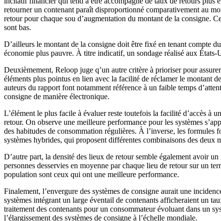
incitatif financier qui tend à être accompagné de taux de retours plus é
retourner un contenant paraît disproportionné comparativement au mo
retour pour chaque sou d’augmentation du montant de la consigne. Cet e
sont bas.
D’ailleurs le montant de la consigne doit être fixé en tenant compte
économie plus pauvre. À titre indicatif, un sondage réalisé aux États-U
Deuxièmement, Reloop juge q’un autre critère à prioriser pour assurer l
éléments plus pointus en lien avec la facilité de réclamer le montant d
auteurs du rapport font notamment référence à un faible temps d’attente
consigne de manière électronique.
L’élément le plus facile à évaluer reste toutefois la facilité d’accès à
retour. On observe une meilleure performance pour les systèmes s’appuya
des habitudes de consommation régulières. À l’inverse, les formules fo
systèmes hybrides, qui proposent différentes combinaisons des deux m
D’autre part, la densité des lieux de retour semble également avoir un 
personnes desservies en moyenne par chaque lieu de retour sur un terro
population sont ceux qui ont une meilleure performance.
Finalement, l’envergure des systèmes de consigne aurait une incidence 
systèmes intégrant un large éventail de contenants afficheraient un tau
traitement des contenants pour un consommateur évoluant dans un systè
l’élargissement des systèmes de consigne à l’échelle mondiale.