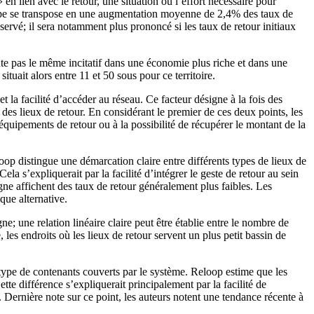
 en lien avec le retour, une situation où l’effort nécessaire pour
cipe se transpose en une augmentation moyenne de 2,4% des taux de
ervé; il sera notamment plus prononcé si les taux de retour initiaux
e pas le même incitatif dans une économie plus riche et dans une
tuait alors entre 11 et 50 sous pour ce territoire.
 la facilité d’accéder au réseau. Ce facteur désigne à la fois des
 des lieux de retour. En considérant le premier de ces deux points, les
 équipements de retour ou à la possibilité de récupérer le montant de la
loop distingue une démarcation claire entre différents types de lieux de
a s’expliquerait par la facilité d’intégrer le geste de retour au sein
ne affichent des taux de retour généralement plus faibles. Les
que alternative.
; une relation linéaire claire peut être établie entre le nombre de
es endroits où les lieux de retour servent un plus petit bassin de
u type de contenants couverts par le système. Reloop estime que les
te différence s’expliquerait principalement par la facilité de
Dernière note sur ce point, les auteurs notent une tendance récente à