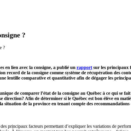
onsigne ?
e ?
s en lien avec la consigne, a publié un
rapport
sur les principaux 
tion record de la consigne comme système de récupération des con
ne lentille comparative et quantitative afin de dégager les princip
unique de comparer l’état de la consigne au Québec à ce qui se fait 
e direction? Afin de déterminer si le Québec est bon élève en matiè
 la situation de la province en tenant compte des recommandations
 des principaux facteurs permettant d’expliquer les variations de perfo