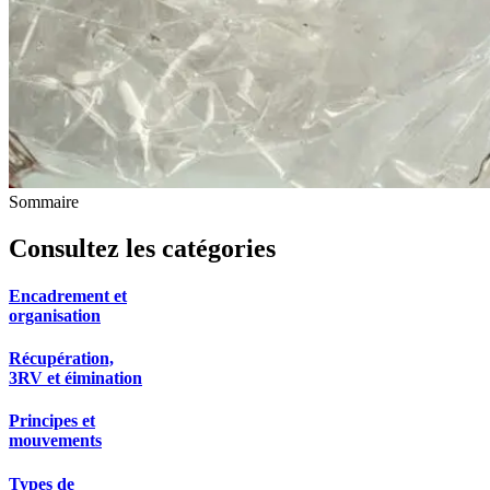
Sommaire
Consultez les catégories
Encadrement et
organisation
Récupération,
3RV et éimination
Principes et
mouvements
Types de