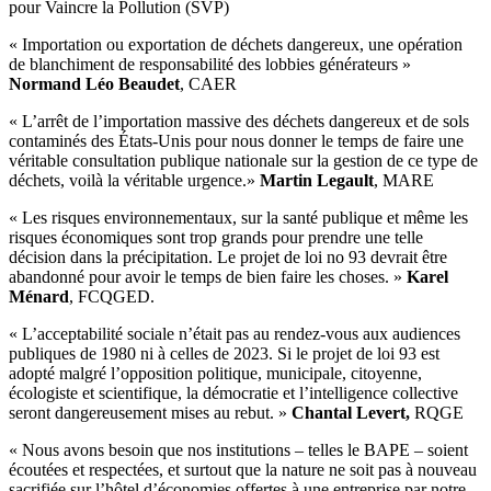
pour Vaincre la Pollution (SVP)
« Importation ou exportation de déchets dangereux, une opération
de blanchiment de responsabilité des lobbies générateurs »
Normand Léo Beaudet
, CAER
« L’arrêt de l’importation massive des déchets dangereux et de sols
contaminés des États-Unis pour nous donner le temps de faire une
véritable consultation publique nationale sur la gestion de ce type de
déchets, voilà la véritable urgence.»
Martin Legault
, MARE
« Les risques environnementaux, sur la santé publique et même les
risques économiques sont trop grands pour prendre une telle
décision dans la précipitation. Le projet de loi no 93 devrait être
abandonné pour avoir le temps de bien faire les choses. »
Karel
Ménard
, FCQGED.
« L’acceptabilité sociale n’était pas au rendez-vous aux audiences
publiques de 1980 ni à celles de 2023. Si le projet de loi 93 est
adopté malgré l’opposition politique, municipale, citoyenne,
écologiste et scientifique, la démocratie et l’intelligence collective
seront dangereusement mises au rebut. »
Chantal Levert,
RQGE
« Nous avons besoin que nos institutions – telles le BAPE – soient
écoutées et respectées, et surtout que la nature ne soit pas à nouveau
sacrifiée sur l’hôtel d’économies offertes à une entreprise par notre