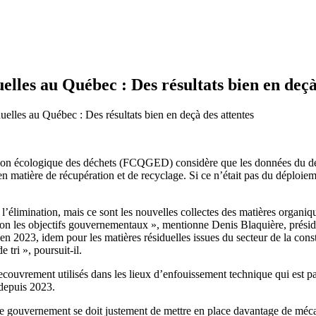
uelles au Québec : Des résultats bien en deçà
uelles au Québec : Des résultats bien en deçà des attentes
n écologique des déchets (FCQGED) considère que les données du derni
matière de récupération et de recyclage. Si ce n’était pas du déploiemen
’élimination, mais ce sont les nouvelles collectes des matières organiq
selon les objectifs gouvernementaux », mentionne Denis Blaquière, prési
en 2023, idem pour les matières résiduelles issues du secteur de la const
 tri », poursuit-il.
 recouvrement utilisés dans les lieux d’enfouissement technique qui est p
 depuis 2023.
le gouvernement se doit justement de mettre en place davantage de méca